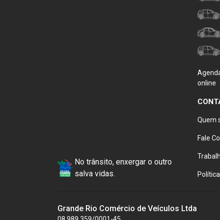
Agenda
online
CONT
Quem 
Fale C
Trabal
No trânsito, enxergar o outro
salva vidas.
Polític
Grande Rio Comércio de Veículos Ltda
08.989.359/0001-45