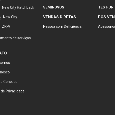
SEMINOVOS
TEST-DRI
New City Hatchback
VENDAS DIRETAS
PÓS VE
New City
ZR-V
Pessoa com Deficiência
Acessório
mento de serviços
ATO
somos
onosco
he Conosco
a de Privacidade