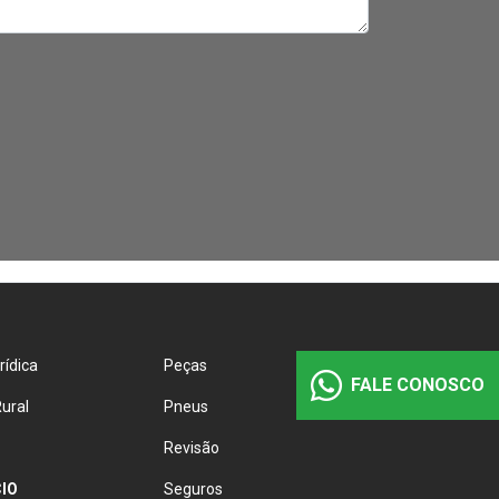
rídica
Peças
FALE CONOSCO
ural
Pneus
Revisão
IO
Seguros