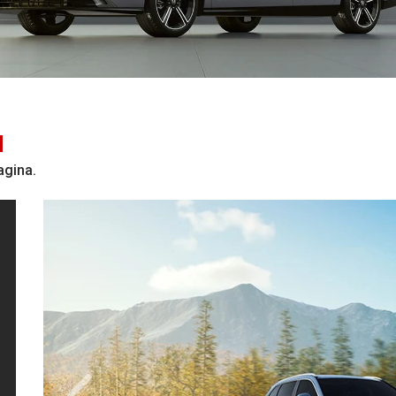
d
agina.