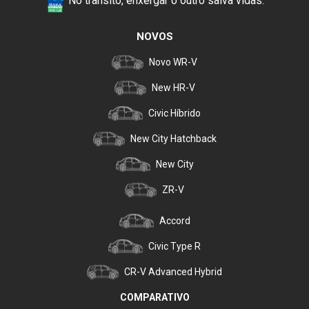
No trânsito, enxergar o outro salva vidas.
NOVOS
Novo WR-V
New HR-V
Civic Híbrido
New City Hatchback
New City
ZR-V
Accord
Civic Type R
CR-V Advanced Hybrid
COMPARATIVO