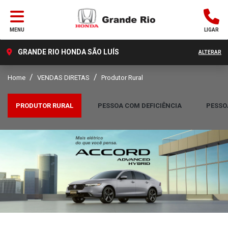
MENU
LIGAR
GRANDE RIO HONDA SÃO LUÍS
ALTERAR
Home
VENDAS DIRETAS
Produtor Rural
PRODUTOR RURAL
PESSOA COM DEFICIÊNCIA
PESSO