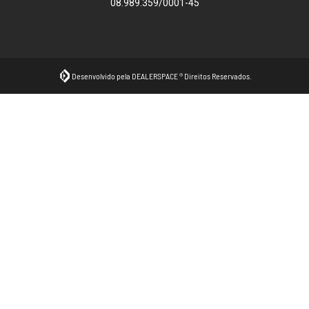
08.989.359/0001-45
Desenvolvido pela DEALERSPACE ® Direitos Reservados.