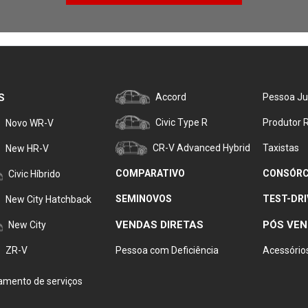
S
Accord
Pessoa Ju
Civic Type R
Produtor R
Novo WR-V
CR-V Advanced Hybrid
Taxistas
New HR-V
COMPARATIVO
CONSÓRC
Civic Híbrido
SEMINOVOS
TEST-DRI
New City Hatchback
VENDAS DIRETAS
PÓS VE
New City
ZR-V
Pessoa com Deficiência
Acessório
mento de serviços