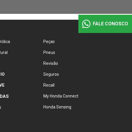
FALE CONOSCO
rídica
Peças
ural
Pneus
Revisão
IO
Seguros
VE
Recall
NDAS
My Honda Connect
Honda Sensing
s