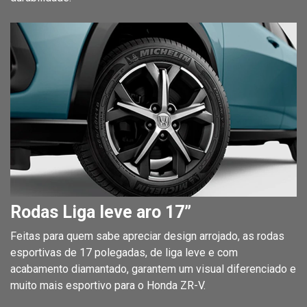
Rodas Liga leve aro 17”
Feitas para quem sabe apreciar design arrojado, as rodas
esportivas de 17 polegadas, de liga leve e com
acabamento diamantado, garantem um visual diferenciado e
muito mais esportivo para o Honda ZR-V.