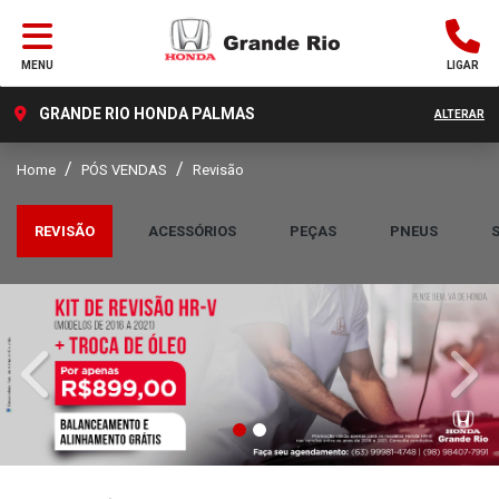
MENU
LIGAR
GRANDE RIO HONDA PALMAS
ALTERAR
Home
PÓS VENDAS
Revisão
REVISÃO
ACESSÓRIOS
PEÇAS
PNEUS
templates.template-01.components.carousel.texts.control_
temp