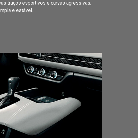
eus traços esportivos e curvas agressivas,
pla e estável.