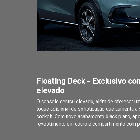
Floating Deck - Exclusivo co
elevado
O console central elevado, além de oferecer u
toque adicional de sofisticação que aumenta a
cockpit. Com novo acabamento black piano, ap
revestimento em couro e compartimento com po