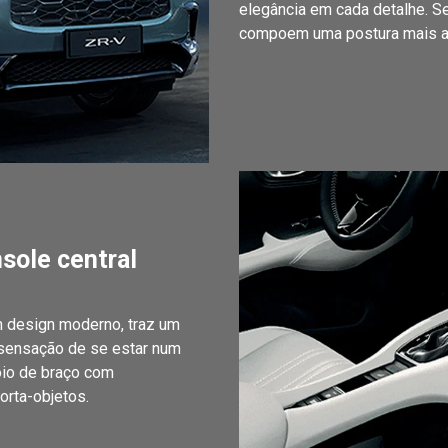
elegância em cada detalhe. S
compoem uma postura mais am
nsole central
m design moderno, traz um
 sensação de se estar num
oio de braço com
rta-objetos.