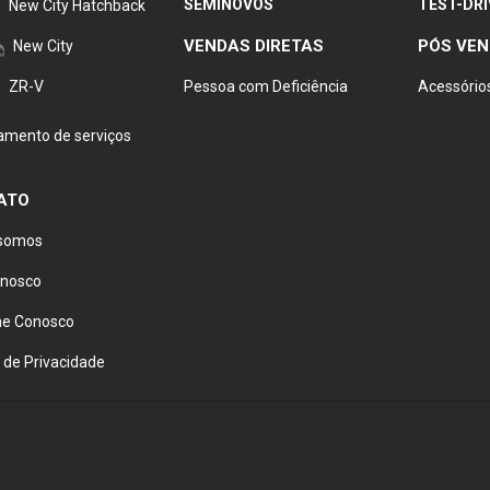
SEMINOVOS
TEST-DRI
New City Hatchback
VENDAS DIRETAS
PÓS VE
New City
ZR-V
Pessoa com Deficiência
Acessório
mento de serviços
ATO
somos
onosco
he Conosco
a de Privacidade