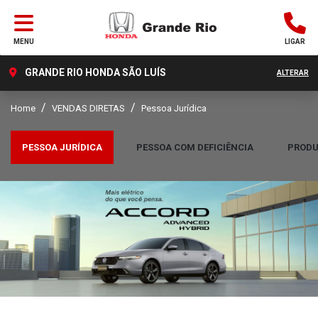
MENU
LIGAR
GRANDE RIO HONDA SÃO LUÍS
ALTERAR
Home
VENDAS DIRETAS
Pessoa Jurídica
PESSOA JURÍDICA
PESSOA COM DEFICIÊNCIA
PRODU