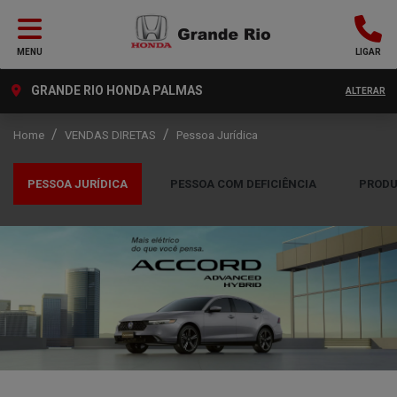
MENU
LIGAR
GRANDE RIO HONDA PALMAS
ALTERAR
Home
VENDAS DIRETAS
Pessoa Jurídica
PESSOA JURÍDICA
PESSOA COM DEFICIÊNCIA
PRODU