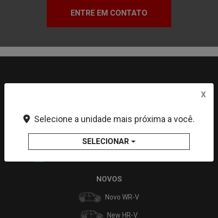
ENTRE EM CONTATO
X
Selecione a unidade mais próxima a você.
SELECIONAR
No trânsito, enxergar o outro salva vidas.
NOVOS
Novo WR-V
New HR-V