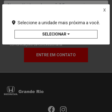
Alguma dúvida ou observação? Escreva aqui.
X
Selecione a unidade mais próxima a você.
Prefiro que entre em contato por:
SELECIONAR
Whatsapp
Telefone
Email
Li e aceito a
Política de Privacidade
e concordo em receber
comunicações da concessionária.
ENTRE EM CONTATO