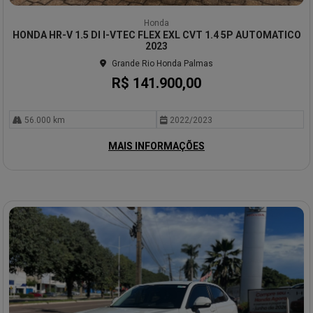
Co
mp
Honda
arti
HONDA HR-V 1.5 DI I-VTEC FLEX EXL CVT 1.4 5P AUTOMATICO
lhe
2023
Grande Rio Honda Palmas
R$ 141.900,00
56.000 km
2022/2023
MAIS INFORMAÇÕES