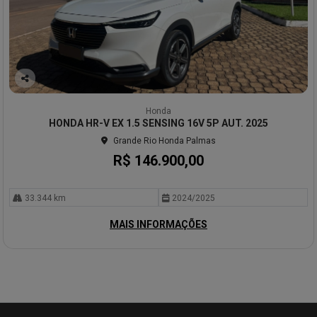
Co
mp
Honda
arti
HONDA HR-V EX 1.5 SENSING 16V 5P AUT. 2025
lhe
Grande Rio Honda Palmas
R$ 146.900,00
33.344 km
2024/2025
MAIS INFORMAÇÕES